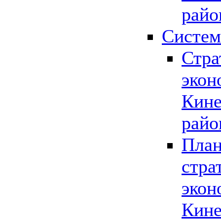
райо
Систем
Стра
экон
Кине
райо
План
стра
экон
Кине