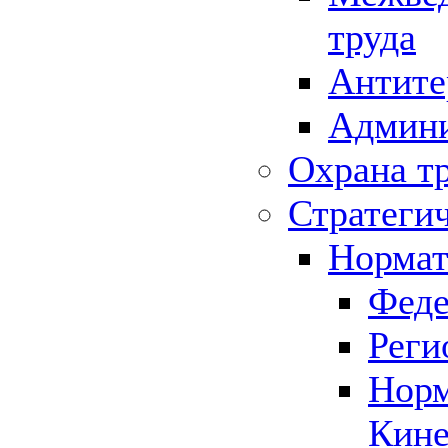
труда
Антите
Админи
Охрана т
Стратеги
Нормат
Феде
Реги
Норм
Кине