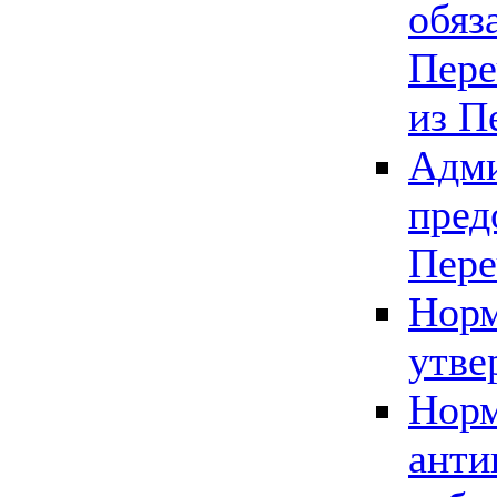
обяз
Пере
из П
Адми
пред
Пере
Норм
утве
Норм
анти