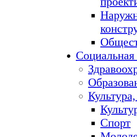
проект
Наружн
констр
Общест
Социальная
Здравоох
Образова
Культура,
Культу
Спорт
Молод