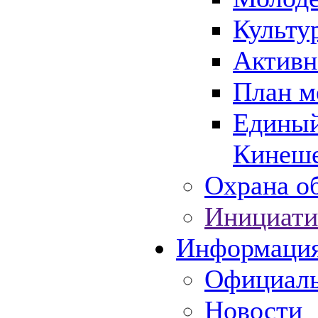
Культу
Активн
План м
Единый
Кинеше
Охрана об
Инициати
Информаци
Официаль
Новости