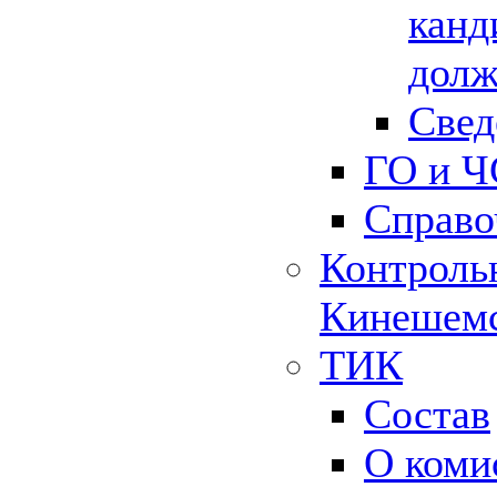
канд
долж
Свед
ГО и Ч
Справо
Контрольн
Кинешемс
ТИК
Состав
О коми