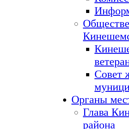
Инфор
Обществе
Кинешемс
Кинеше
ветера
Совет 
муници
Органы мес
Глава Ки
района