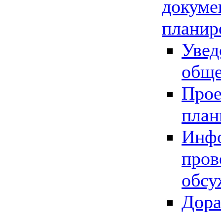
докуме
планир
Увед
обще
Прое
план
Инфо
пров
обсу
Дора