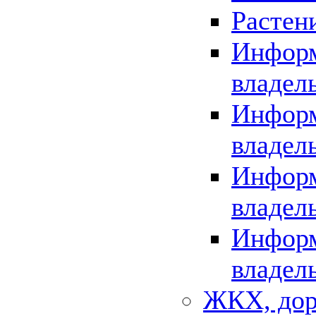
Растен
Информ
владел
Информ
владел
Информ
владел
Информ
владел
ЖКХ, дор