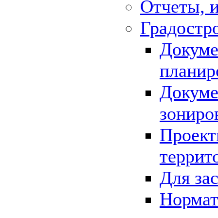
Отчеты, 
Градостр
Докуме
планир
Докуме
зониро
Проект
террит
Для за
Нормат