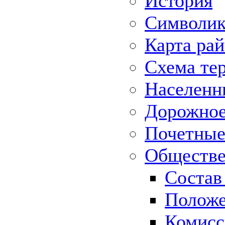
История
Символик
Карта ра
Схема те
Населенн
Дорожное 
Почетные
Обществе
Состав
Положе
Комисс