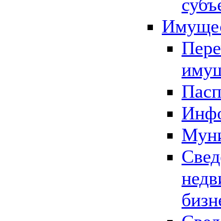
субъ
Имущес
Пере
имущ
Пасп
Инфо
Муни
Свед
недв
бизн