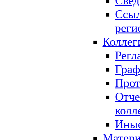
Свед
Ссыл
реги
Коллег
Регл
Граф
Прот
Отче
колл
Иные
Матери