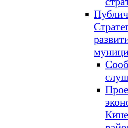
стра
Публич
Страте
развит
муници
Сооб
слу
Прое
экон
Кине
райо