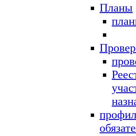
Планы
пла
Провер
пров
Реес
учас
назн
профил
обязат