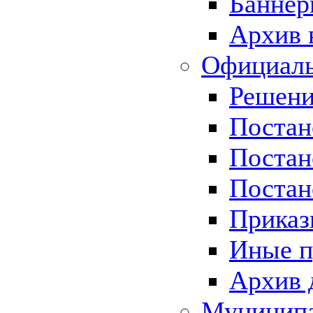
Баннер
Архив 
Официаль
Решени
Постан
Постан
Постан
Приказ
Иные п
Архив 
Муницип