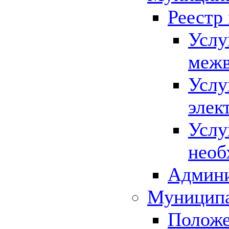
Реестр
Услу
межв
Услу
элек
Услу
необ
Админи
Муниципа
Положе