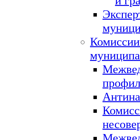
и гр
Экспер
муници
Комиссии
муниципа
Межвед
профил
Антина
Комисс
несове
Межвед