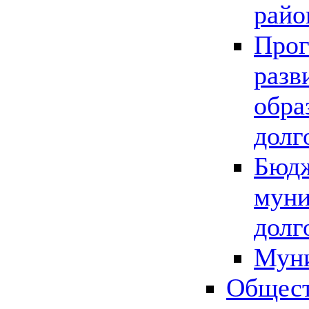
райо
Прог
разв
обра
долг
Бюдж
муни
долг
Мун
Общест