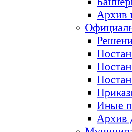
Баннер
Архив 
Официаль
Решени
Постан
Постан
Постан
Приказ
Иные п
Архив 
Муницип