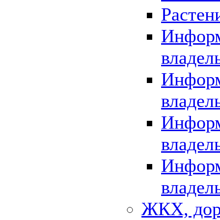
Растен
Информ
владел
Информ
владел
Информ
владел
Информ
владел
ЖКХ, дор