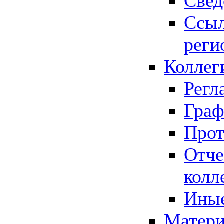
Свед
Ссыл
реги
Коллег
Регл
Граф
Прот
Отче
колл
Иные
Матери