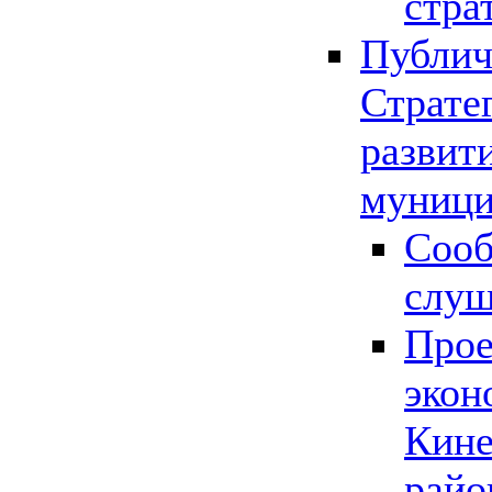
стра
Публич
Страте
развит
муници
Сооб
слу
Прое
экон
Кине
райо