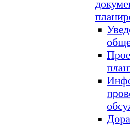
докуме
планир
Увед
обще
Прое
план
Инфо
пров
обсу
Дора