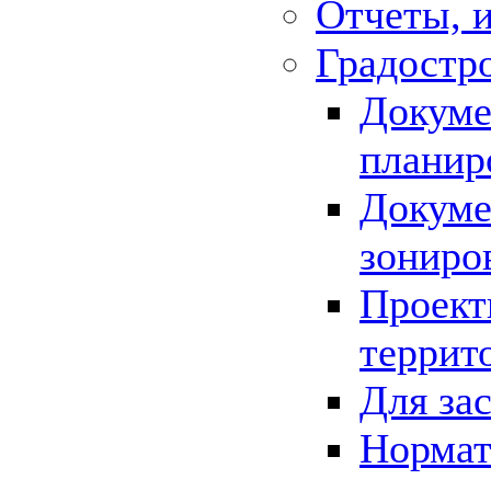
Отчеты, 
Градостр
Докуме
планир
Докуме
зониро
Проект
террит
Для за
Нормат