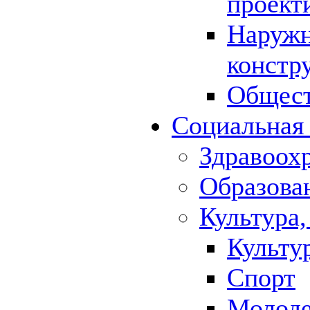
проект
Наружн
констр
Общест
Социальная
Здравоох
Образова
Культура,
Культу
Спорт
Молод