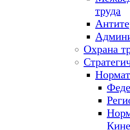
труда
Антите
Админи
Охрана т
Стратеги
Нормат
Феде
Реги
Норм
Кине