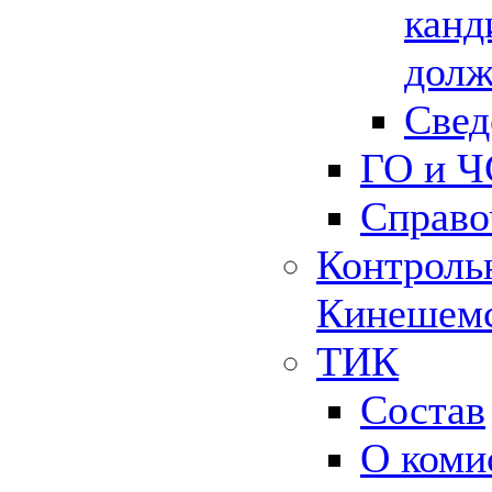
канд
долж
Свед
ГО и Ч
Справо
Контрольн
Кинешемс
ТИК
Состав
О коми