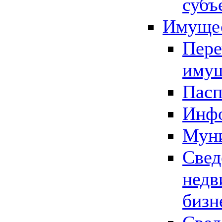
субъ
Имущес
Пере
имущ
Пасп
Инфо
Муни
Свед
недв
бизн