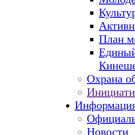
Культу
Активн
План м
Единый
Кинеше
Охрана об
Инициати
Информаци
Официаль
Новости