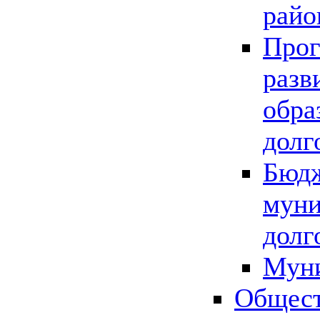
райо
Прог
разв
обра
долг
Бюдж
муни
долг
Мун
Общест