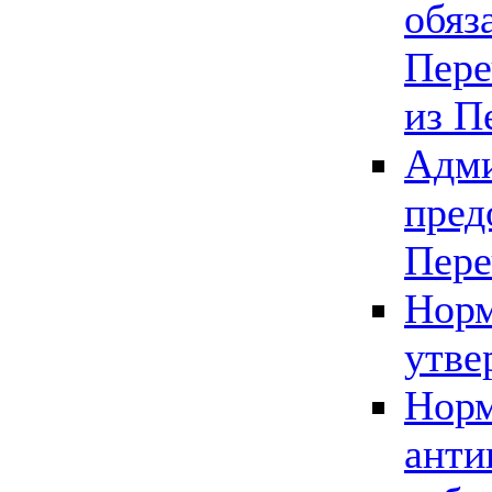
обяз
Пере
из П
Адми
пред
Пере
Норм
утве
Норм
анти