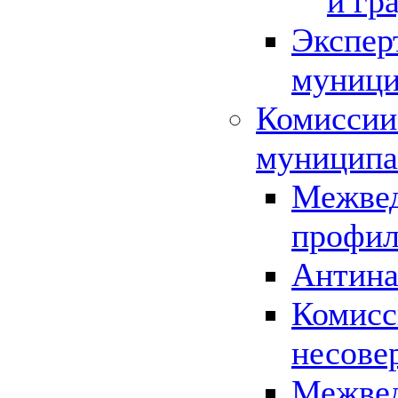
и гр
Экспер
муници
Комиссии
муниципа
Межвед
профил
Антина
Комисс
несове
Межвед