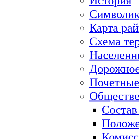
История
Символик
Карта ра
Схема те
Населенн
Дорожное 
Почетные
Обществе
Состав
Положе
Комисс