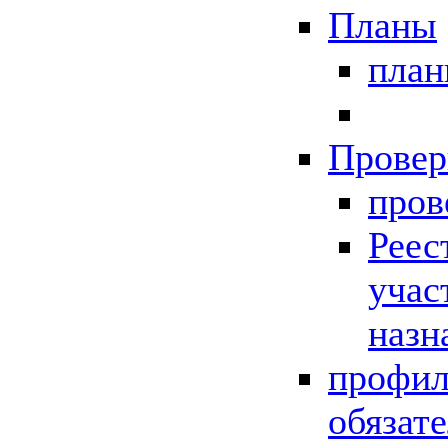
Планы
пла
Провер
пров
Реес
учас
назн
профил
обязат