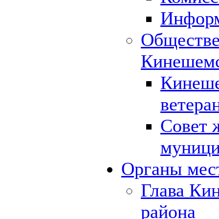
Инфор
Обществе
Кинешемс
Кинеше
ветера
Совет 
муници
Органы мес
Глава Ки
района