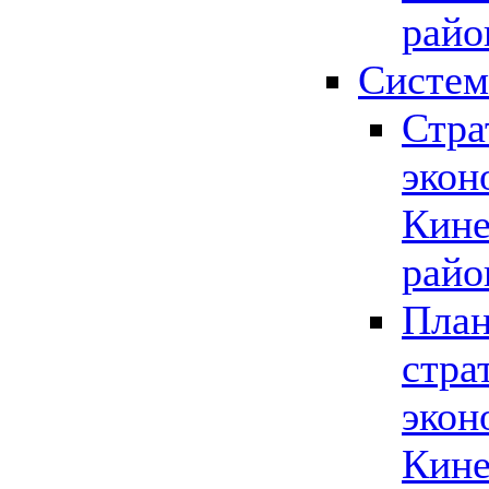
райо
Систем
Стра
экон
Кине
райо
План
стра
экон
Кине