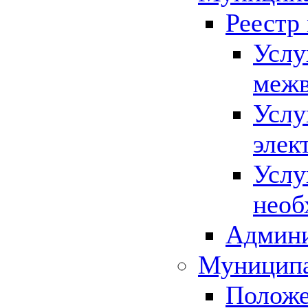
Реестр
Услу
межв
Услу
элек
Услу
необ
Админи
Муниципа
Положе