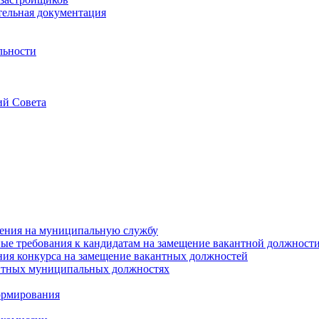
тельная документация
льности
ий Совета
ения на муниципальную службу
е требования к кандидатам на замещение вакантной должност
ния конкурса на замещение вакантных должностей
нтных муниципальных должностях
ормирования