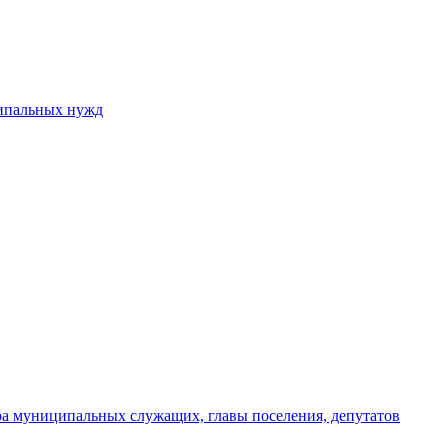
ципальных нужд
ера муниципальных служащих, главы поселения, депутатов