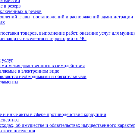
 комиссии
 в резерв
ключенных в резерв
овлений главы, постановлений и распоряжений администрации
ах
 поставки товаров, выполнение работ, оказание услуг для муни
ии защиты населения и территорий от ЧС
 услуг
тами межведомственного взаимодействия
авляемые в электронном виде
 являются необходимыми и обязательными
гламенты
и
 и иные акты в сфере противодействия коррупции
спертиза
асходах, об имуществе и обязательствах имущественного характ
ьского поселения