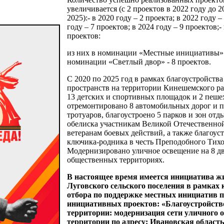
увеличивается (с 2 проектов в 2022 году до 2
2025):- в 2020 году – 2 проекта; в 2022 году –
году – 7 проектов; в 2024 году – 9 проектов;-
проектов:
из них в номинации «Местные инициативы» -
номинации «Светлый двор» - 8 проектов.
С 2020 по 2025 год в рамках благоустройств
пространств на территории Кинешемского р
13 детских и спортивных площадок и 2 пеше
отремонтировано 8 автомобильных дорог и 
тротуаров, благоустроено 5 парков и зон отд
обелиска участникам Великой Отечественно
ветеранам боевых действий, а также благоус
ключика-родника в честь Преподобного Тихо
Модернизировано уличное освещение на 8 д
общественных территориях.
В настоящее время имеется инициатива ж
Луговского сельского поселения в рамках 
отбора по поддержке местных инициатив п
инициативных проектов: «Благоустройств
территории: модернизация сети уличного 
территории по адресу: Ивановская облас