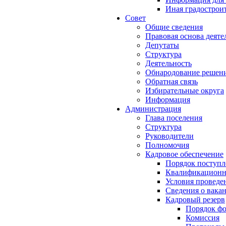
Иная градострои
Совет
Общие сведения
Правовая основа деяте
Депутаты
Структура
Деятельность
Обнародование решен
Обратная связь
Избирательные округа
Информация
Администрация
Глава поселения
Структура
Руководители
Полномочия
Кадровое обеспечение
Порядок поступл
Квалификационны
Условия проведе
Сведения о вака
Кадровый резерв
Порядок ф
Комиссия