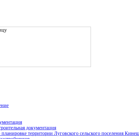
ение
кументация
троительная документация
 планировке территории Луговского сельского поселения Кине
застройщиков