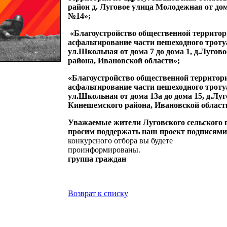
район д. Луговое улица Молодежная от до
№14»;
«Благоустройство общественной территор
асфальтирование части пешеходного троту
ул.Школьная от дома 7 до дома 1, д.Лугов
района, Ивановской области»;
«Благоустройство общественной территор
асфальтирование части пешеходного троту
ул.Школьная от дома 13а до дома 15, д.Луг
Кинешемского района, Ивановской област
Уважаемые жители Луговского сельского 
просим поддержать наш проект подписями
конкурсного отбора вы будете
проинформирован
группа граждан
Возврат к списку