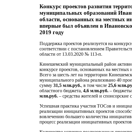
Конкурс проектов развития террит
муниципальных образований Иван
области, основанных на местных и
впервые был объявлен в Ивановско
2019 году
Поддержка проектов реализуется на конкурс
соответствии с постановлением Правительст
области от 13.03.2020 № 113-п.
Кинешемский муниципальный район активно
конкурсе проектов, основанных на местных 
Всего за шесть лет на территории Кинешемс
муниципального района реализовано 40 про
сумму
31,5 млн.руб.
, в том числе
25,6 млн.ру
областного бюджета,
4,6 млн.руб.
– бюджеты
млн.руб.
– средства жителей и спонсорские с
Успешная практика участия ТОСов и инициа
реализации инициативных проектов способс
вовлечению большего количества инициатив
процесс реализации инициативных проектов
Количество успешно реализованных проекто