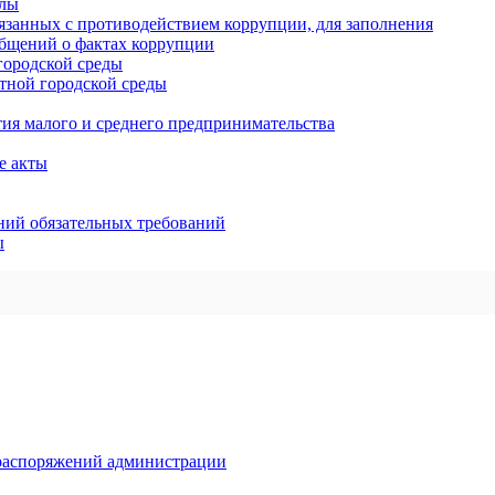
алы
язанных с противодействием коррупции, для заполнения
общений о фактах коррупции
ородской среды
ной городской среды
тия малого и среднего предпринимательства
е акты
ий обязательных требований
ы
 распоряжений администрации