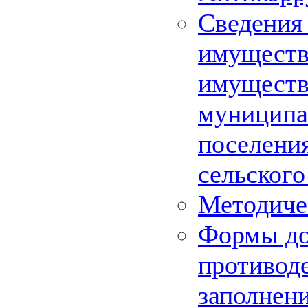
Сведения 
имуществе
имуществ
муниципа
поселения
сельского
Методиче
Формы до
противод
заполнен