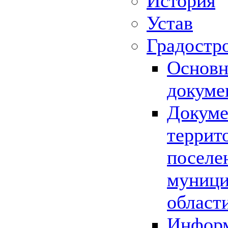
История
Устав
Градостр
Основн
докуме
Докуме
террит
поселе
муници
област
Информ