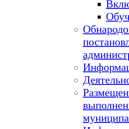
Вклю
Обуч
Обнародо
постанов
админист
Информац
Деятельн
Размещени
выполнени
муниципа