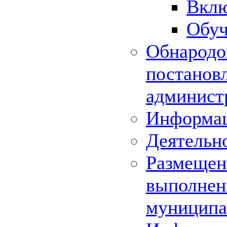
Вклю
Обуч
Обнародо
постанов
админист
Информац
Деятельн
Размещени
выполнени
муниципа