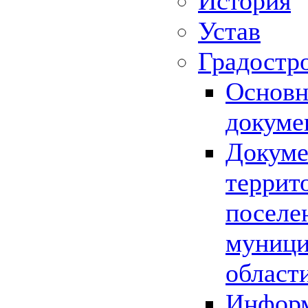
История
Устав
Градостр
Основн
докуме
Докуме
террит
поселе
муници
област
Информ