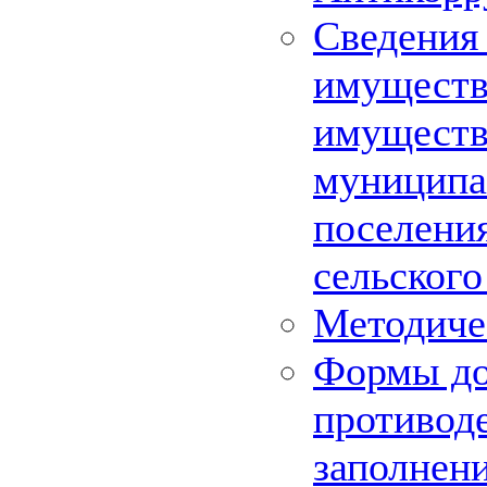
Сведения 
имуществе
имуществ
муниципа
поселения
сельского
Методиче
Формы до
противод
заполнен