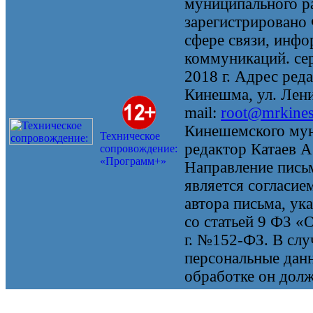
муниципального 
зарегистрировано
сфере связи, инф
коммуникаций. се
2018 г. Адрес реда
Кинешма, ул. Ленин
mail:
root@mrkine
Кинешемского мун
Техническое
редактор Катаев А
сопровождение:
«Программ+»
Направление письм
является согласие
автора письма, ук
со статьей 9 ФЗ «
г. №152-ФЗ. В случ
персональные данн
обработке он долж