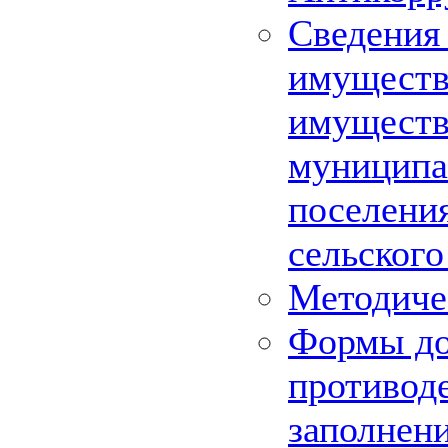
Сведения 
имуществе
имуществ
муниципа
поселения
сельского
Методиче
Формы до
противод
заполнен