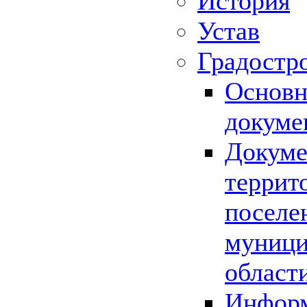
История
Устав
Градостр
Основн
докуме
Докуме
террит
поселе
муници
област
Информ