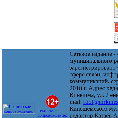
Сетевое издание 
муниципального 
зарегистрировано
сфере связи, инф
коммуникаций. се
2018 г. Адрес реда
Кинешма, ул. Ленин
mail:
root@mrkine
Кинешемского мун
Техническое
редактор Катаев А
сопровождение: