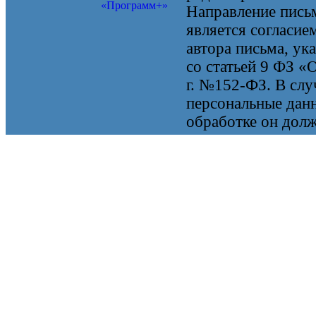
«Программ+»
Направление письм
является согласие
автора письма, ук
со статьей 9 ФЗ «
г. №152-ФЗ. В случ
персональные данн
обработке он долж