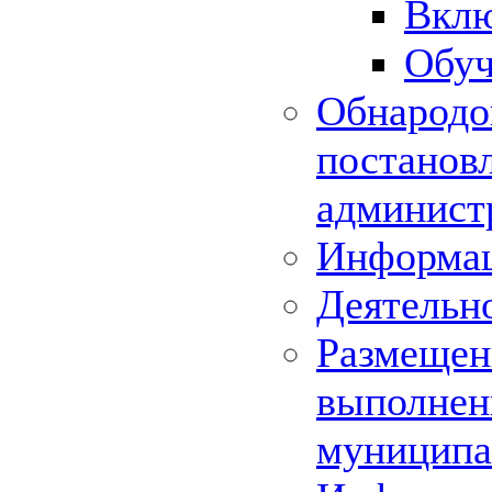
Вклю
Обуч
Обнародо
постанов
админист
Информац
Деятельн
Размещени
выполнени
муниципа