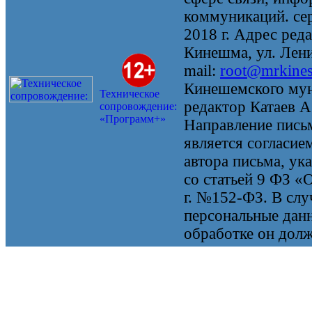
коммуникаций. се
2018 г. Адрес реда
Кинешма, ул. Ленин
mail:
root@mrkine
Кинешемского мун
Техническое
редактор Катаев А
сопровождение:
«Программ+»
Направление письм
является согласие
автора письма, ук
со статьей 9 ФЗ «
г. №152-ФЗ. В случ
персональные данн
обработке он долж