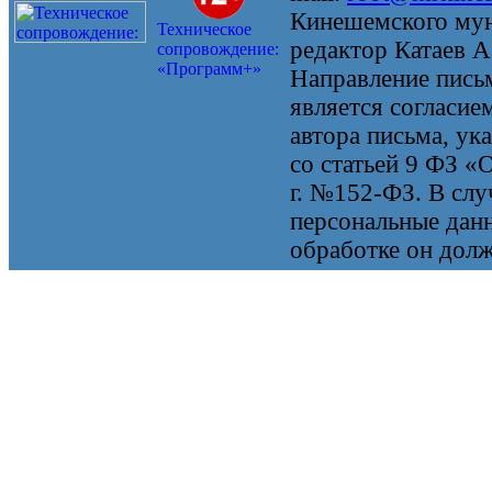
Кинешемского мун
Техническое
редактор Катаев А
сопровождение:
«Программ+»
Направление письм
является согласие
автора письма, ук
со статьей 9 ФЗ «
г. №152-ФЗ. В случ
персональные данн
обработке он долж