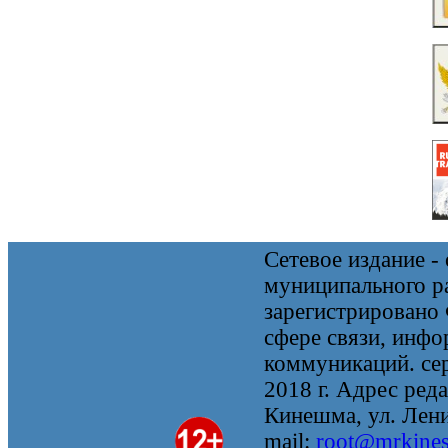
Сетевое издание 
муниципального 
зарегистрировано
сфере связи, инф
коммуникаций. се
2018 г. Адрес реда
Кинешма, ул. Ленин
mail:
root@mrkine