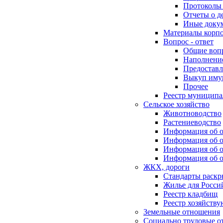
Протоколы 
Отчеты о д
Иные доку
Материалы корп
Вопрос - ответ
Общие воп
Наполнение
Предоставл
Выкуп иму
Прочее
Реестр муниципа
Сельское хозяйство
Животноводство
Растениеводство
Информация об о
Информация об о
Информация об о
Информация об о
ЖКХ, дороги
Стандарты раск
Жилье для Росси
Реестр кладбищ
Реестр хозяйств
Земельные отношения
Социально трудовые о