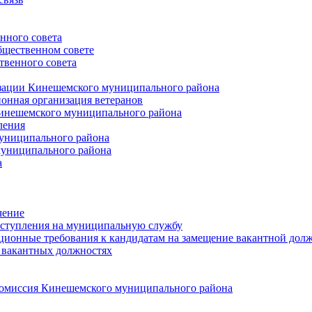
нного совета
щественном совете
венного совета
зации Кинешемского муниципального района
онная организация ветеранов
инешемского муниципального района
ления
униципального района
униципального района
а
чение
ступления на муниципальную службу
ионные требования к кандидатам на замещение вакантной дол
 вакантных должностях
 комиссия Кинешемского муниципального района