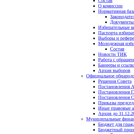
Состав
О комиссии
Нормативная баз
Законодате
Документ
Избирательные 
Паспорта избира
Выборы и рефер
Молодежная изби
Состав
Новости ТИК
Работа с обраще
Баннеры и ссылк
Архив выборов
Официальное обнарод
Решения Совета
Постановления 
Постановления Г
Постановления С
Приказы председ
Иные правовые 
Архив до 31.12.2
Муниципальные фина
Бюджет для граж
Бюджетный проц