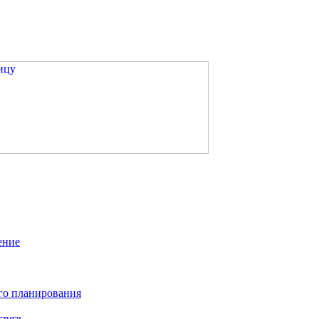
ение
го планирования
связь