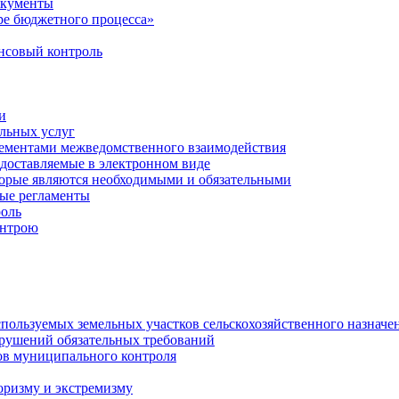
окументы
е бюджетного процесса»
совый контроль
и
льных услуг
лементами межведомственного взаимодействия
едоставляемые в электронном виде
торые являются необходимыми и обязательными
ые регламенты
оль
онтрою
спользуемых земельных участков сельскохозяйственного назначе
рушений обязательных требований
ов муниципального контроля
оризму и экстремизму