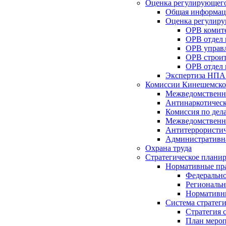
Оценка регулирующего
Общая информац
Оценка регулиру
ОРВ комите
ОРВ отдел
ОРВ управл
ОРВ строит
ОРВ отдел 
Экспертиза НПА
Комиссии Кинешемско
Межведомственна
Антинаркотическ
Комиссия по дел
Межведомственна
Антитеррористич
Административн
Охрана труда
Стратегическое плани
Нормативные пр
Федерально
Региональн
Нормативн
Система стратег
Стратегия 
План мероп