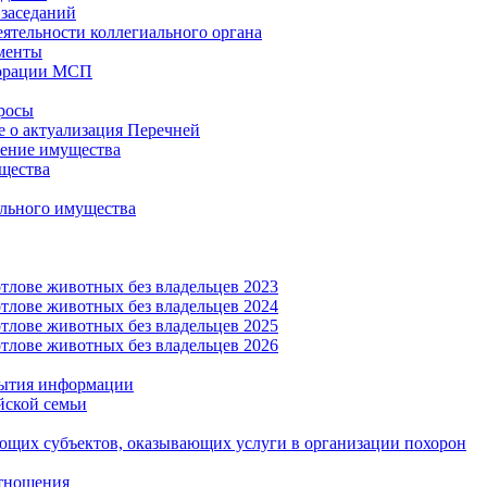
заседаний
еятельности коллегиального органа
менты
орации МСП
росы
 о актуализация Перечней
ение имущества
щества
льного имущества
тлове животных без владельцев 2023
тлове животных без владельцев 2024
тлове животных без владельцев 2025
тлове животных без владельцев 2026
рытия информации
йской семьи
ующих субъектов, оказывающих услуги в организации похорон
тношения