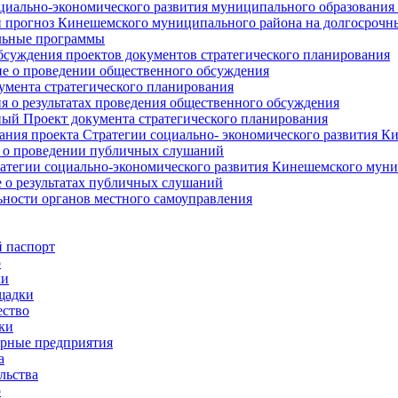
циально-экономического развития муниципального образования
прогноз Кинешемского муниципального района на долгосрочн
ьные программы
суждения проектов документов стратегического планирования
е о проведении общественного обсуждения
умента стратегического планирования
 о результатах проведения общественного обсуждения
ый Проект документа стратегического планирования
ния проекта Стратегии социально- экономического развития К
 о проведении публичных слушаний
атегии социально-экономического развития Кинешемского мун
 о результатах публичных слушаний
ьности органов местного самоуправления
 паспорт
о
ки
щадки
ство
ки
рные предприятия
а
льства
о