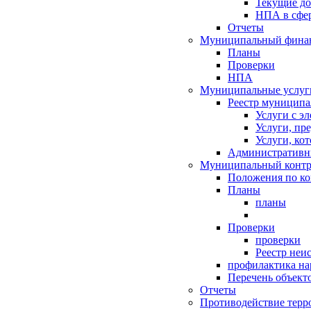
Текущие д
НПА в сфер
Отчеты
Муниципальный финан
Планы
Проверки
НПА
Муниципальные услуг
Реестр муниципа
Услуги с э
Услуги, пр
Услуги, ко
Административн
Муниципальный контр
Положения по к
Планы
планы
Проверки
проверки
Реестр неи
профилактика на
Перечень объект
Отчеты
Противодействие терр