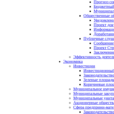
Прогноз со
Бюджетный 
Муниципал
Общественные об
Уведомлени
Проект док
Информация
Доработанн
Публичные слуша
Сообщение
Проект Стр
Заключение
Эффективность деятел
Экономика
Инвестиции
Инвестиционный
Законодательств
Зеленые площад
Коричневые пло
Муниципальное имуще
Муниципальные закуп
Муниципальные унита
Акционерные обществ
Сфера предприни-мате
Законодательств