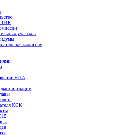
а
льство
ы ТИК
комиссии
тельных участков
ендумы
рательная комиссия
ниями
и
ование НПА
Администрации
лавы
овета
ателя КСК
акты
015
нсы
дан
есс