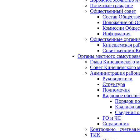
Почетные граждане
Общественный совет
Состав Обществе
Положение об Об
Комиссии Общест
Информация
Общественные органи
Кинешемская рай
Совет женщин К
Органы местного самоуправ
Глава Кинешемского м
Совет Кинешемского м
Администрация район
Руководители
Структура
Полномочия
Кадровое обеспе
Порядок по
Квалификац
Сведения о
ГО и ЧС
Справочник
Контрольно - счетная
ТИК