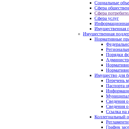
Социальные объ
Сфера обществен
Сфера потребите
Сфера услуг
Информационная
Имущественная п
Имущественная поддер
Нормативные пр
Федерально
Региональн
Порядки фо
Администра
Нормативн
Нормативн
Имущество для б
Перечень 
Паспорта о
Информация
Муниципал
Сведения о
Сведения о
Ссылка на 
Коллегиальный о
Регламент
График зас