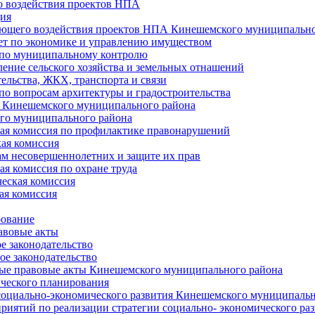
 воздействия проектов НПА
ия
ющего воздействия проектов НПА Кинешемского муниципально
т по экономике и управлению имуществом
 по муниципальному контролю
ение сельского хозяйства и земельных отнашений
ельства, ЖКХ, транспорта и связи
по вопросам архитектуры и градостроительства
 Кинешемского муниципального района
го муниципального района
я комиссия по профилактике правонарушений
ая комиссия
ам несовершеннолетних и защите их прав
я комиссия по охране труда
еская комиссия
ая комиссия
рование
авовые акты
е законодательство
ое законодательство
ые правовые акты Кинешемского муниципального района
ического планирования
социально-экономического развития Кинешемского муниципальн
риятий по реализации стратегии социально- экономического р