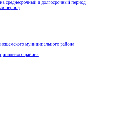
 на среднесрочный и долгосрочный период
ый период
инешемского муниципального района
иципального района