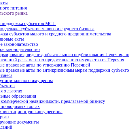
екты
ного питания
льского рынка
 поддержка субъектов МСП
оддержка субъектов малого и среднего бизнеса
жка субъектов малого и среднего предпринимательства
авовые акты
е законодательство
ое законодательство
рмирования, ведения, обязательного опубликования Перечня, п
тивный регламент по предоставлению имущества из Перечня
ые правовые акты по утверждению Перечней
ые правовые акты по антикризисным мерам поддержки субъек
изнеса
муниципального имущества
бъектов
 о льготах
ьные образования
 коммерческой недвижимости, предлагаемой бизнесу
 проводимых торгах
инвестиционную карту региона
рган
ирующие документы
еданий