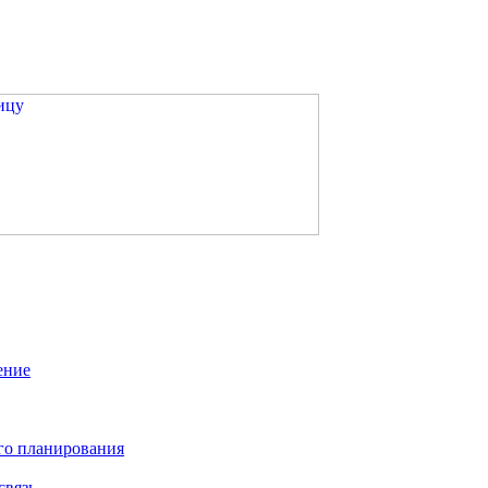
ение
го планирования
связь