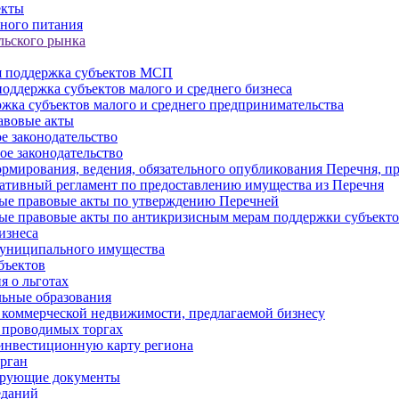
екты
ного питания
льского рынка
 поддержка субъектов МСП
оддержка субъектов малого и среднего бизнеса
жка субъектов малого и среднего предпринимательства
авовые акты
е законодательство
ое законодательство
рмирования, ведения, обязательного опубликования Перечня, п
тивный регламент по предоставлению имущества из Перечня
ые правовые акты по утверждению Перечней
ые правовые акты по антикризисным мерам поддержки субъек
изнеса
муниципального имущества
бъектов
 о льготах
ьные образования
 коммерческой недвижимости, предлагаемой бизнесу
 проводимых торгах
инвестиционную карту региона
рган
ирующие документы
еданий