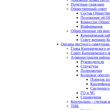
Почетные граждане
Общественный совет
Состав Обществе
Положение об Об
Комиссии Общест
Информация
Общественные органи
Кинешемская рай
Совет женщин К
Органы местного самоуправ
Глава Кинешемского м
Совет Кинешемского м
Администрация район
Руководители
Структура
Полномочия
Кадровое обеспе
Порядок по
Квалификац
Сведения о
ГО и ЧС
Справочник
Контрольно - счетная
ТИК