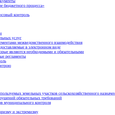
окументы
е бюджетного процесса»
совый контроль
и
льных услуг
лементами межведомственного взаимодействия
едоставляемые в электронном виде
торые являются необходимыми и обязательными
ые регламенты
оль
онтрою
спользуемых земельных участков сельскохозяйственного назначе
рушений обязательных требований
ов муниципального контроля
оризму и экстремизму