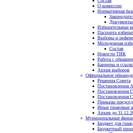
Состав
О комиссии
Нормативная баз
Законодате
Документ
Избирательные 
Паспорта избира
Выборы и рефер
Молодежная изби
Состав
Новости ТИК
Работа с обраще
Баннеры и ссылк
Архив выборов
Официальное обнарод
Решения Совета
Постановления 
Постановления Г
Постановления С
Приказы председ
Иные правовые 
Архив до 31.12.2
Муниципальные фина
Бюджет для граж
Бюджетный проц