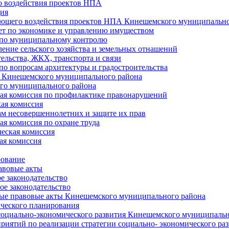
 воздействия проектов НПА
ия
ющего воздействия проектов НПА Кинешемского муниципально
т по экономике и управлению имуществом
 по муниципальному контролю
ение сельского хозяйства и земельных отнашений
ельства, ЖКХ, транспорта и связи
по вопросам архитектуры и градостроительства
 Кинешемского муниципального района
го муниципального района
я комиссия по профилактике правонарушений
ая комиссия
ам несовершеннолетних и защите их прав
я комиссия по охране труда
еская комиссия
ая комиссия
рование
авовые акты
е законодательство
ое законодательство
ые правовые акты Кинешемского муниципального района
ического планирования
социально-экономического развития Кинешемского муниципальн
риятий по реализации стратегии социально- экономического р