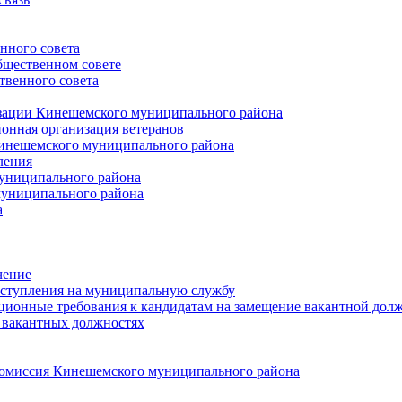
нного совета
щественном совете
венного совета
зации Кинешемского муниципального района
онная организация ветеранов
инешемского муниципального района
ления
униципального района
униципального района
а
чение
ступления на муниципальную службу
ионные требования к кандидатам на замещение вакантной дол
 вакантных должностях
 комиссия Кинешемского муниципального района