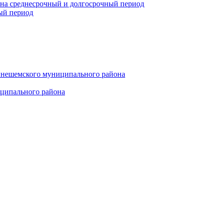
 на среднесрочный и долгосрочный период
ый период
инешемского муниципального района
иципального района