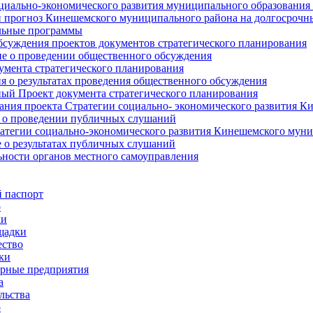
циально-экономического развития муниципального образования
прогноз Кинешемского муниципального района на долгосрочн
ьные программы
суждения проектов документов стратегического планирования
е о проведении общественного обсуждения
умента стратегического планирования
 о результатах проведения общественного обсуждения
ый Проект документа стратегического планирования
ния проекта Стратегии социально- экономического развития К
 о проведении публичных слушаний
атегии социально-экономического развития Кинешемского мун
 о результатах публичных слушаний
ьности органов местного самоуправления
 паспорт
о
ки
щадки
ство
ки
рные предприятия
а
льства
о