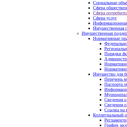
Социальные объ
Сфера обществен
Сфера потребите
Сфера услуг
Информационная
Имущественная п
Имущественная поддер
Нормативные пр
Федерально
Региональн
Порядки фо
Администра
Нормативн
Нормативн
Имущество для б
Перечень 
Паспорта о
Информация
Муниципал
Сведения о
Сведения о
Ссылка на 
Коллегиальный о
Регламент
График зас