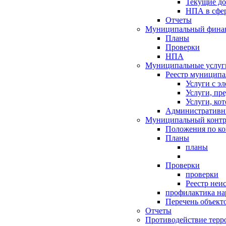
Текущие д
НПА в сфер
Отчеты
Муниципальный финан
Планы
Проверки
НПА
Муниципальные услуг
Реестр муниципа
Услуги с э
Услуги, пр
Услуги, ко
Административн
Муниципальный контр
Положения по к
Планы
планы
Проверки
проверки
Реестр неи
профилактика на
Перечень объект
Отчеты
Противодействие терр