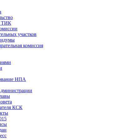
а
льство
ы ТИК
комиссии
тельных участков
ендумы
рательная комиссия
ниями
и
ование НПА
Администрации
лавы
овета
ателя КСК
акты
015
нсы
дан
есс