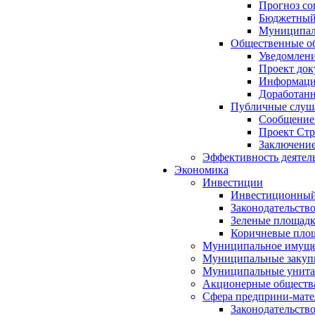
Прогноз со
Бюджетный 
Муниципал
Общественные об
Уведомлени
Проект док
Информация
Доработанн
Публичные слуша
Сообщение
Проект Стр
Заключение
Эффективность деятел
Экономика
Инвестиции
Инвестиционный
Законодательств
Зеленые площад
Коричневые пло
Муниципальное имуще
Муниципальные закуп
Муниципальные унита
Акционерные обществ
Сфера предприни-мате
Законодательств