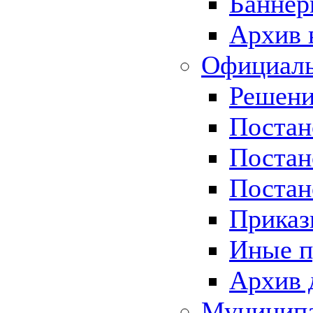
Баннер
Архив 
Официаль
Решени
Постан
Постан
Постан
Приказ
Иные п
Архив 
Муницип