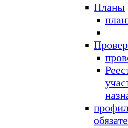
Планы
пла
Провер
пров
Реес
учас
назн
профил
обязат