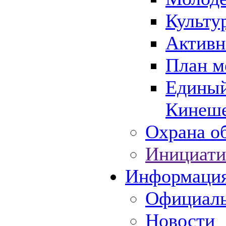
Культу
Активн
План м
Единый
Кинеше
Охрана об
Инициати
Информаци
Официаль
Новости