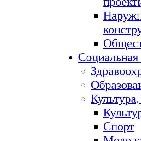
проект
Наружн
констр
Общест
Социальная
Здравоох
Образова
Культура,
Культу
Спорт
Молод