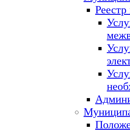
Реестр
Услу
межв
Услу
элек
Услу
необ
Админи
Муниципа
Положе