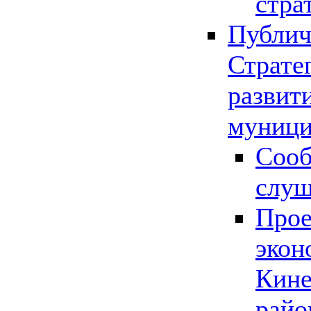
стра
Публич
Страте
развит
муници
Сооб
слу
Прое
экон
Кине
райо