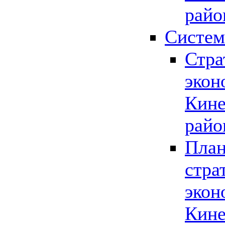
райо
Систем
Стра
экон
Кине
райо
План
стра
экон
Кине