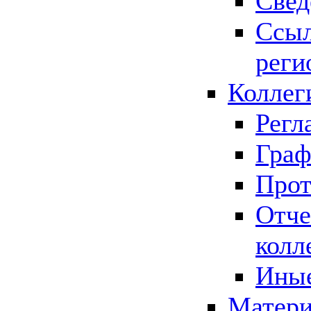
Свед
Ссыл
реги
Коллег
Регл
Граф
Прот
Отче
колл
Иные
Матери