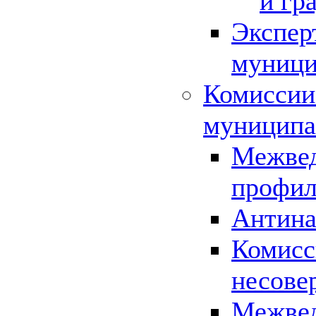
и гр
Экспер
муници
Комиссии
муниципа
Межвед
профил
Антина
Комисс
несове
Межвед