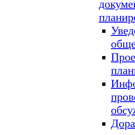
докуме
планир
Увед
обще
Прое
план
Инфо
пров
обсу
Дора