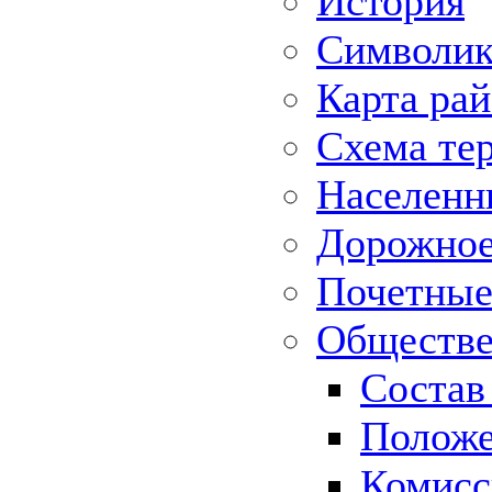
История
Символик
Карта ра
Схема те
Населенн
Дорожное 
Почетные
Обществе
Состав
Положе
Комисс