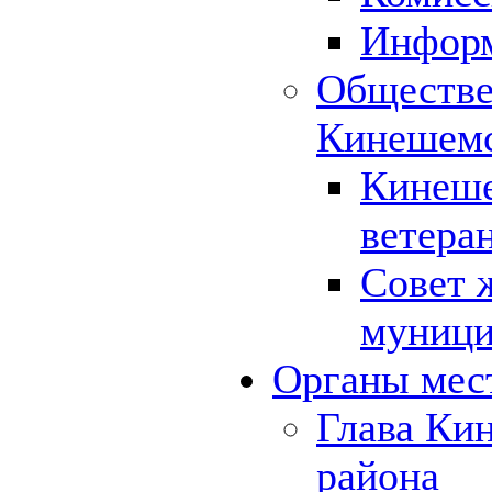
Инфор
Обществе
Кинешемс
Кинеше
ветера
Совет 
муници
Органы мес
Глава Ки
района