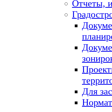
Отчеты, 
Градостр
Докуме
планир
Докуме
зониро
Проект
террит
Для за
Нормат