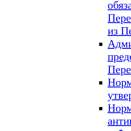
обяз
Пере
из П
Адми
пред
Пере
Норм
утве
Норм
анти