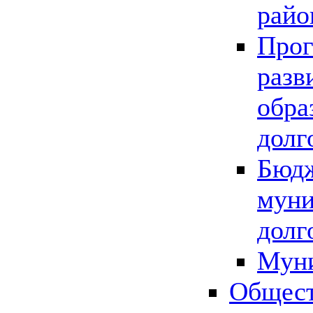
райо
Прог
разв
обра
долг
Бюдж
муни
долг
Мун
Общест