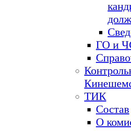
канд
долж
Свед
ГО и Ч
Справо
Контрольн
Кинешемс
ТИК
Состав
О коми