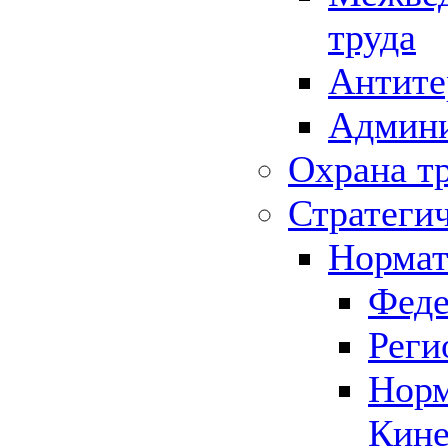
труда
Антите
Админи
Охрана т
Стратеги
Нормат
Феде
Реги
Норм
Кине