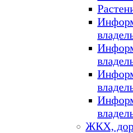
Растен
Информ
владел
Информ
владел
Информ
владел
Информ
владел
ЖКХ, дор