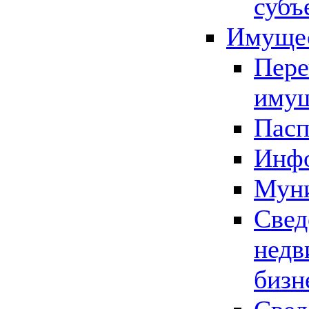
субъ
Имущес
Пере
имущ
Пасп
Инфо
Муни
Свед
недв
бизн