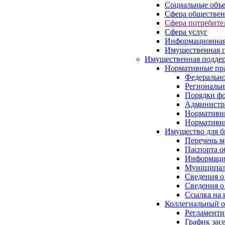
Социальные объ
Сфера обществен
Сфера потребите
Сфера услуг
Информационная
Имущественная п
Имущественная поддер
Нормативные пр
Федерально
Региональн
Порядки фо
Администра
Нормативн
Нормативн
Имущество для б
Перечень 
Паспорта о
Информация
Муниципал
Сведения о
Сведения о
Ссылка на 
Коллегиальный о
Регламент
График зас