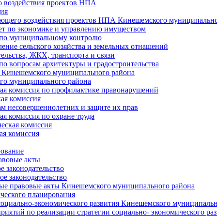
 воздействия проектов НПА
ия
ющего воздействия проектов НПА Кинешемского муниципально
т по экономике и управлению имуществом
 по муниципальному контролю
ение сельского хозяйства и земельных отнашений
ельства, ЖКХ, транспорта и связи
по вопросам архитектуры и градостроительства
 Кинешемского муниципального района
го муниципального района
я комиссия по профилактике правонарушений
ая комиссия
ам несовершеннолетних и защите их прав
я комиссия по охране труда
еская комиссия
ая комиссия
рование
авовые акты
е законодательство
ое законодательство
ые правовые акты Кинешемского муниципального района
ического планирования
социально-экономического развития Кинешемского муниципальн
риятий по реализации стратегии социально- экономического р