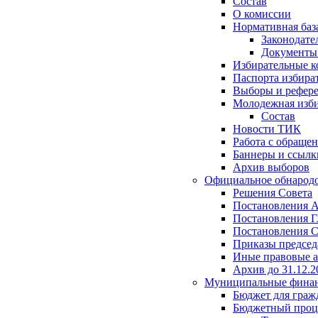
Состав
О комиссии
Нормативная баз
Законодате
Документ
Избирательные 
Паспорта избира
Выборы и рефер
Молодежная изби
Состав
Новости ТИК
Работа с обраще
Баннеры и ссылк
Архив выборов
Официальное обнарод
Решения Совета
Постановления 
Постановления Г
Постановления С
Приказы председ
Иные правовые 
Архив до 31.12.2
Муниципальные фина
Бюджет для граж
Бюджетный проц