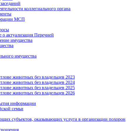
заседаний
еятельности коллегиального органа
менты
орации МСП
росы
 о актуализация Перечней
ение имущества
щества
льного имущества
тлове животных без владельцев 2023
тлове животных без владельцев 2024
тлове животных без владельцев 2025
тлове животных без владельцев 2026
рытия информации
йской семьи
ующих субъектов, оказывающих услуги в организации похорон
тношения