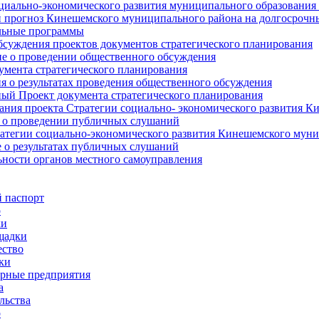
циально-экономического развития муниципального образования
прогноз Кинешемского муниципального района на долгосрочн
ьные программы
суждения проектов документов стратегического планирования
е о проведении общественного обсуждения
умента стратегического планирования
 о результатах проведения общественного обсуждения
ый Проект документа стратегического планирования
ния проекта Стратегии социально- экономического развития К
 о проведении публичных слушаний
атегии социально-экономического развития Кинешемского мун
 о результатах публичных слушаний
ьности органов местного самоуправления
 паспорт
о
ки
щадки
ство
ки
рные предприятия
а
льства
о