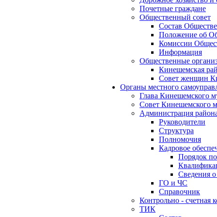
Почетные граждане
Общественный совет
Состав Обществе
Положение об Об
Комиссии Общест
Информация
Общественные органи
Кинешемская рай
Совет женщин К
Органы местного самоуправ
Глава Кинешемского м
Совет Кинешемского м
Администрация район
Руководители
Структура
Полномочия
Кадровое обеспе
Порядок по
Квалификац
Сведения о
ГО и ЧС
Справочник
Контрольно - счетная
ТИК