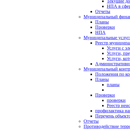
Текущие д
НПА в сфер
Отчеты
Муниципальный финан
Планы
Проверки
НПА
Муниципальные услуг
Реестр муниципа
Услуги с э
Услуги, пр
Услуги, ко
Административн
Муниципальный контр
Положения по к
Планы
планы
Проверки
проверки
Реестр неи
профилактика на
Перечень объект
Отчеты
Противодействие терр