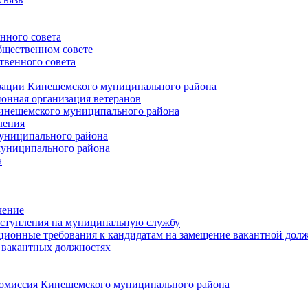
нного совета
щественном совете
венного совета
зации Кинешемского муниципального района
онная организация ветеранов
инешемского муниципального района
ления
униципального района
униципального района
а
чение
ступления на муниципальную службу
ионные требования к кандидатам на замещение вакантной дол
 вакантных должностях
 комиссия Кинешемского муниципального района