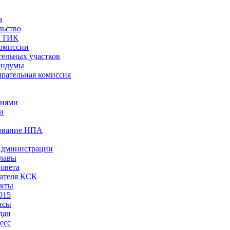
а
льство
ы ТИК
комиссии
тельных участков
ендумы
рательная комиссия
ниями
и
ование НПА
Администрации
лавы
овета
ателя КСК
акты
015
нсы
дан
есс