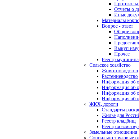
Протоколы 
Отчеты о д
Иные доку
Материалы корп
Вопрос - ответ
Общие воп
Наполнение
Предоставл
Выкуп иму
Прочее
Реестр муниципа
Сельское хозяйство
Животноводство
Растениеводство
Информация об о
Информация об о
Информация об о
Информация об о
ЖКХ, дороги
Стандарты раск
Жилье для Росси
Реестр кладбищ
Реестр хозяйств
Земельные отношения
Социально трудовые о