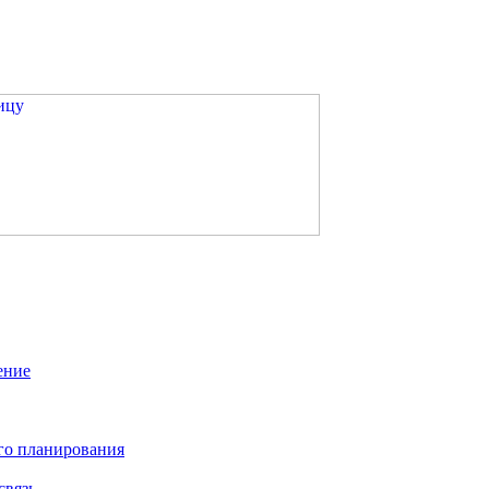
ение
го планирования
связь