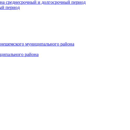
 на среднесрочный и долгосрочный период
ый период
инешемского муниципального района
иципального района