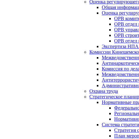
Оценка регулирующего
Общая информац
Оценка регулиру
ОРВ комите
ОРВ отдел
ОРВ управл
ОРВ строит
ОРВ отдел 
Экспертиза НПА
Комиссии Кинешемско
Межведомственна
Антинаркотическ
Комиссия по дел
Межведомственна
Антитеррористич
Административн
Охрана труда
Стратегическое плани
Нормативные пр
Федерально
Региональн
Нормативн
Система стратег
Стратегия 
План мероп