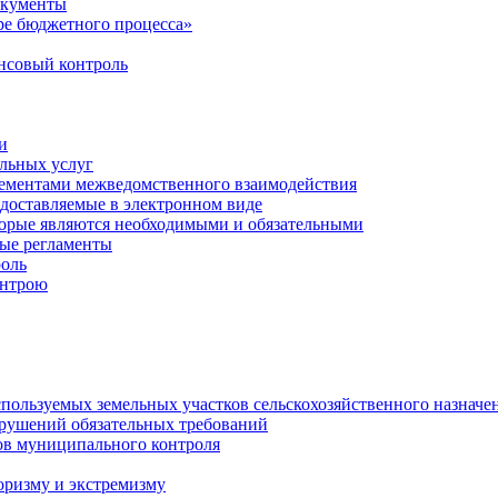
окументы
е бюджетного процесса»
совый контроль
и
льных услуг
лементами межведомственного взаимодействия
едоставляемые в электронном виде
торые являются необходимыми и обязательными
ые регламенты
оль
онтрою
спользуемых земельных участков сельскохозяйственного назначе
рушений обязательных требований
ов муниципального контроля
оризму и экстремизму