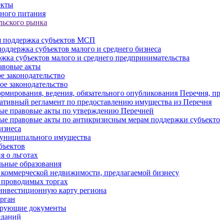
екты
ного питания
льского рынка
 поддержка субъектов МСП
оддержка субъектов малого и среднего бизнеса
жка субъектов малого и среднего предпринимательства
авовые акты
е законодательство
ое законодательство
рмирования, ведения, обязательного опубликования Перечня, п
тивный регламент по предоставлению имущества из Перечня
ые правовые акты по утверждению Перечней
ые правовые акты по антикризисным мерам поддержки субъек
изнеса
муниципального имущества
бъектов
 о льготах
ьные образования
 коммерческой недвижимости, предлагаемой бизнесу
 проводимых торгах
инвестиционную карту региона
рган
ирующие документы
еданий