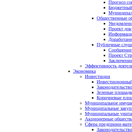
Прогноз со
Бюджетный 
Муниципал
Общественные об
Уведомлени
Проект док
Информация
Доработанн
Публичные слуша
Сообщение
Проект Стр
Заключение
Эффективность деятел
Экономика
Инвестиции
Инвестиционный
Законодательств
Зеленые площад
Коричневые пло
Муниципальное имуще
Муниципальные закуп
Муниципальные унита
Акционерные обществ
Сфера предприни-мате
Законодательств